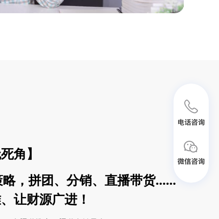
无死角】
略，拼团、分销、直播带货......
难、让财源广进！