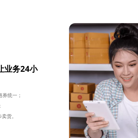
业务24小
惠券统一；
；
步卖货。