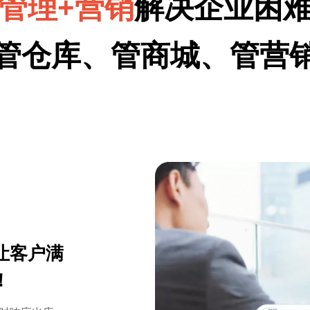
管理+营销
解决企业困
管仓库、管商城、管营
让客户满
！