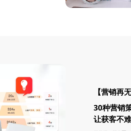
【营销再
30种营销策
让获客不