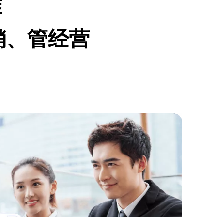
难
销、管经营